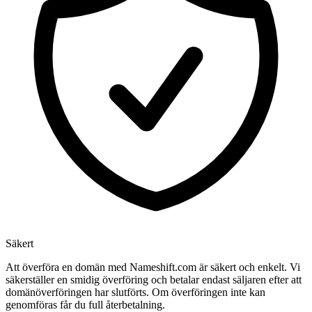
Säkert
Att överföra en domän med Nameshift.com är säkert och enkelt. Vi
säkerställer en smidig överföring och betalar endast säljaren efter att
domänöverföringen har slutförts. Om överföringen inte kan
genomföras får du full återbetalning.