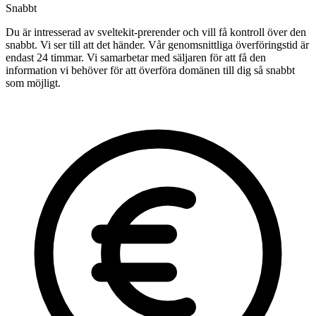
Snabbt
Du är intresserad av sveltekit-prerender och vill få kontroll över den
snabbt. Vi ser till att det händer. Vår genomsnittliga överföringstid är
endast 24 timmar. Vi samarbetar med säljaren för att få den
information vi behöver för att överföra domänen till dig så snabbt
som möjligt.